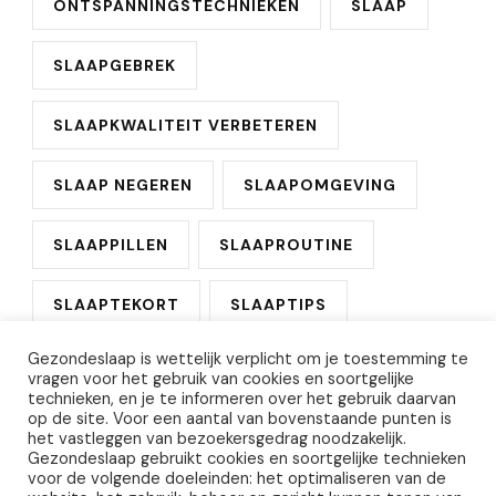
ONTSPANNINGSTECHNIEKEN
SLAAP
SLAAPGEBREK
SLAAPKWALITEIT VERBETEREN
SLAAP NEGEREN
SLAAPOMGEVING
SLAAPPILLEN
SLAAPROUTINE
SLAAPTEKORT
SLAAPTIPS
Gezondeslaap is wettelijk verplicht om je toestemming te
SLAPELOOSHEID
vragen voor het gebruik van cookies en soortgelijke
technieken, en je te informeren over het gebruik daarvan
op de site. Voor een aantal van bovenstaande punten is
VOORKOMEN BEDWANTSEN
het vastleggen van bezoekersgedrag noodzakelijk.
Gezondeslaap gebruikt cookies en soortgelijke technieken
voor de volgende doeleinden: het optimaliseren van de
WITTE RUIS MACHINE