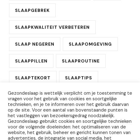
SLAAPGEBREK
SLAAPKWALITEIT VERBETEREN
SLAAP NEGEREN
SLAAPOMGEVING
SLAAPPILLEN
SLAAPROUTINE
SLAAPTEKORT
SLAAPTIPS
Gezondeslaap is wettelijk verplicht om je toestemming te
SLAPELOOSHEID
vragen voor het gebruik van cookies en soortgelijke
technieken, en je te informeren over het gebruik daarvan
op de site. Voor een aantal van bovenstaande punten is
VOORKOMEN BEDWANTSEN
het vastleggen van bezoekersgedrag noodzakelijk.
Gezondeslaap gebruikt cookies en soortgelijke technieken
voor de volgende doeleinden: het optimaliseren van de
WITTE RUIS MACHINE
website, het gebruik, beheer en gericht kunnen tonen van
advertenties, de integratie van social media, het