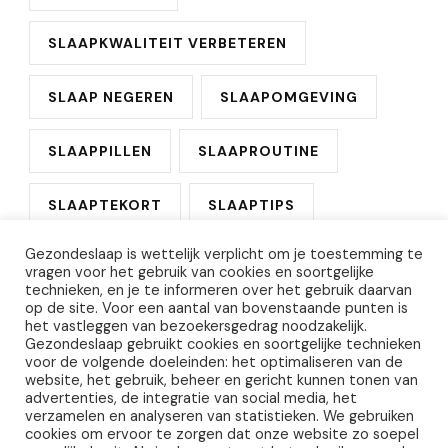
SLAAPKWALITEIT VERBETEREN
SLAAP NEGEREN
SLAAPOMGEVING
SLAAPPILLEN
SLAAPROUTINE
SLAAPTEKORT
SLAAPTIPS
Gezondeslaap is wettelijk verplicht om je toestemming te
SLAPELOOSHEID
vragen voor het gebruik van cookies en soortgelijke
technieken, en je te informeren over het gebruik daarvan
op de site. Voor een aantal van bovenstaande punten is
VOORKOMEN BEDWANTSEN
het vastleggen van bezoekersgedrag noodzakelijk.
Gezondeslaap gebruikt cookies en soortgelijke technieken
voor de volgende doeleinden: het optimaliseren van de
WITTE RUIS MACHINE
website, het gebruik, beheer en gericht kunnen tonen van
advertenties, de integratie van social media, het
verzamelen en analyseren van statistieken. We gebruiken
cookies om ervoor te zorgen dat onze website zo soepel